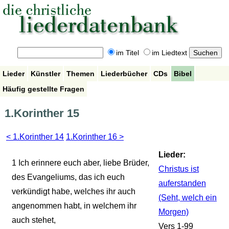
im Titel
im Liedtext
Lieder
Künstler
Themen
Liederbücher
CDs
Bibel
Häufig gestellte Fragen
1.Korinther 15
< 1.Korinther 14
1.Korinther 16 >
Lieder:
1
Ich erinnere euch aber, liebe Brüder,
Christus ist
des Evangeliums, das ich euch
auferstanden
verkündigt habe, welches ihr auch
(Seht, welch ein
angenommen habt, in welchem ihr
Morgen)
auch stehet,
Vers 1-99