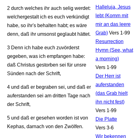
Halleluja, Jesus
2
durch welches ihr auch selig werdet:
lebt (Komm mit
welchergestalt ich es euch verkündigt
mir an das leere
habe, so ihr's behalten habt; es wäre
Grab)
Vers 1-99
denn, daß ihr umsonst geglaubt hättet.
Resurrection
3
Denn ich habe euch zuvörderst
Hymn (See, what
gegeben, was ich empfangen habe:
a morning)
daß Christus gestorben sei für unsre
Vers 1-99
Sünden nach der Schrift,
Der Herr ist
auferstanden
4
und daß er begraben sei, und daß er
(das Grab hielt
auferstanden sei am dritten Tage nach
ihn nicht fest)
der Schrift,
Vers 1-99
5
und daß er gesehen worden ist von
Die Platte
Kephas, darnach von den Zwölfen.
Vers 3-6
Wir bekennen