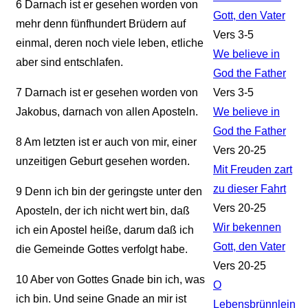
6
Darnach ist er gesehen worden von
Gott, den Vater
mehr denn fünfhundert Brüdern auf
Vers 3-5
einmal, deren noch viele leben, etliche
We believe in
aber sind entschlafen.
God the Father
7
Darnach ist er gesehen worden von
Vers 3-5
Jakobus, darnach von allen Aposteln.
We believe in
God the Father
8
Am letzten ist er auch von mir, einer
Vers 20-25
unzeitigen Geburt gesehen worden.
Mit Freuden zart
zu dieser Fahrt
9
Denn ich bin der geringste unter den
Vers 20-25
Aposteln, der ich nicht wert bin, daß
Wir bekennen
ich ein Apostel heiße, darum daß ich
Gott, den Vater
die Gemeinde Gottes verfolgt habe.
Vers 20-25
10
Aber von Gottes Gnade bin ich, was
O
ich bin. Und seine Gnade an mir ist
Lebensbrünnlein