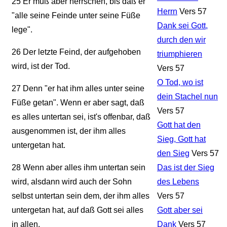
25
Er muß aber herrschen, bis daß er
Herrn
Vers 57
"alle seine Feinde unter seine Füße
Dank sei Gott,
lege".
durch den wir
26
Der letzte Feind, der aufgehoben
triumphieren
wird, ist der Tod.
Vers 57
O Tod, wo ist
27
Denn "er hat ihm alles unter seine
dein Stachel nun
Füße getan". Wenn er aber sagt, daß
Vers 57
es alles untertan sei, ist's offenbar, daß
Gott hat den
ausgenommen ist, der ihm alles
Sieg, Gott hat
untergetan hat.
den Sieg
Vers 57
28
Wenn aber alles ihm untertan sein
Das ist der Sieg
wird, alsdann wird auch der Sohn
des Lebens
selbst untertan sein dem, der ihm alles
Vers 57
untergetan hat, auf daß Gott sei alles
Gott aber sei
in allen.
Dank
Vers 57