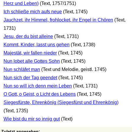
Herz und Leben)
(Text, 1757/1751)
Ich schließe mich aufs neue
(Text, 1745)
Jauchzet, ihr Himmel, frohlocket, ihr Engel in Chören
(Text,
1731)
Jesu, der du bist alleine
(Text, 1731)
Kommt, Kinder, lasst uns gehen
(Text, 1738)
Majestät, wir fallen nieder
(Text, 1745)
Nun lobet alle Gottes Sohn
(Text, 1745)
Nun schläfet man
(Text und Melodie, geistl. 1745)
Nun sich der Tag geendet
(Text, 1745)
Nun so will ich denn mein Leben
(Text, 1731)
O Gott, o Geist, o Licht des Lebens
(Text, 1745)
Siegesfürste, Ehrenkönig (Siegesfürst und Ehrenkönig)
(Text, 1735)
Wie bist du mir so innig gut
(Text)
Zuletzt angesehen: