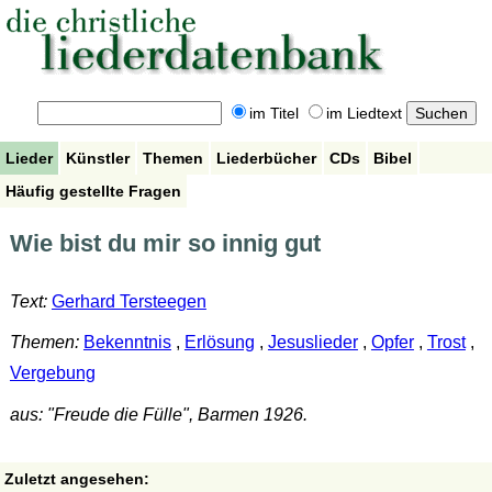
im Titel
im Liedtext
Lieder
Künstler
Themen
Liederbücher
CDs
Bibel
Häufig gestellte Fragen
Wie bist du mir so innig gut
Text:
Gerhard Tersteegen
Themen:
Bekenntnis
,
Erlösung
,
Jesuslieder
,
Opfer
,
Trost
,
Vergebung
aus: "Freude die Fülle", Barmen 1926.
Zuletzt angesehen: