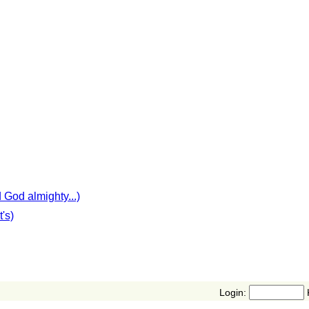
God almighty...)
's)
Login: