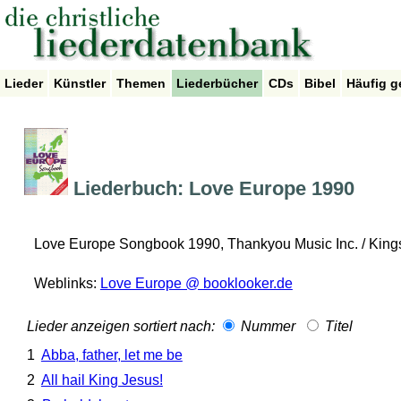
Lieder
Künstler
Themen
Liederbücher
CDs
Bibel
Häufig g
Liederbuch: Love Europe 1990
Love Europe Songbook 1990, Thankyou Music Inc. / Kin
Weblinks:
Love Europe @ booklooker.de
Lieder anzeigen sortiert nach:
Nummer
Titel
1
Abba, father, let me be
2
All hail King Jesus!