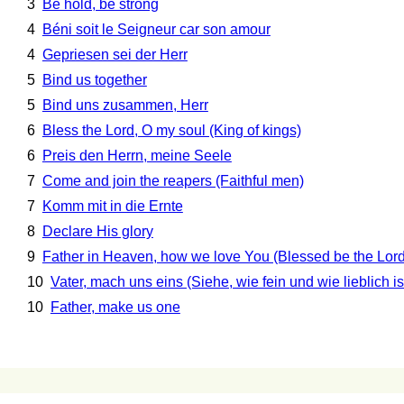
3
Be hold, be strong
4
Béni soit le Seigneur car son amour
4
Gepriesen sei der Herr
5
Bind us together
5
Bind uns zusammen, Herr
6
Bless the Lord, O my soul (King of kings)
6
Preis den Herrn, meine Seele
7
Come and join the reapers (Faithful men)
7
Komm mit in die Ernte
8
Declare His glory
9
Father in Heaven, how we love You (Blessed be the Lord 
10
Vater, mach uns eins (Siehe, wie fein und wie lieblich ist
10
Father, make us one