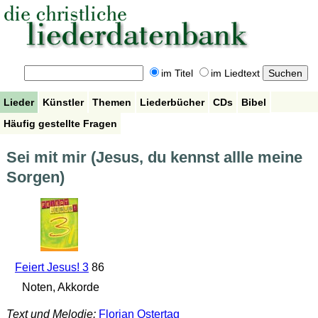
im Titel
im Liedtext
Lieder
Künstler
Themen
Liederbücher
CDs
Bibel
Häufig gestellte Fragen
Sei mit mir (Jesus, du kennst allle meine
Sorgen)
Feiert Jesus! 3
86
Noten, Akkorde
Text und Melodie:
Florian Ostertag