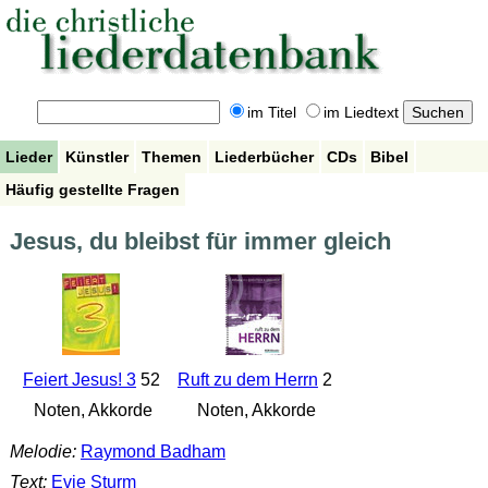
im Titel
im Liedtext
Lieder
Künstler
Themen
Liederbücher
CDs
Bibel
Häufig gestellte Fragen
Jesus, du bleibst für immer gleich
Feiert Jesus! 3
52
Ruft zu dem Herrn
2
Noten, Akkorde
Noten, Akkorde
Melodie:
Raymond Badham
Text:
Evie Sturm