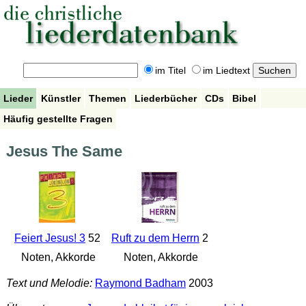
im Titel
im Liedtext
Lieder
Künstler
Themen
Liederbücher
CDs
Bibel
Häufig gestellte Fragen
Jesus The Same
Feiert Jesus! 3
52
Ruft zu dem Herrn
2
Noten, Akkorde
Noten, Akkorde
Text und Melodie:
Raymond Badham
2003