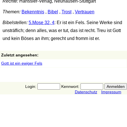
Rechte:
Hänssler-Verlag, Neuhausen-Stuttgart
Themen:
Bekenntnis
,
Bibel
,
Trost
,
Vertrauen
Bibelstellen:
5.Mose 32, 4
: Er ist ein Fels. Seine Werke sind
unsträflich; denn alles, was er tut, das ist recht. Treu ist Gott
und kein Böses an ihm; gerecht und fromm ist er.
Zuletzt angesehen:
Gott ist ein ewiger Fels
Login:
Kennwort:
Datenschutz
Impressum