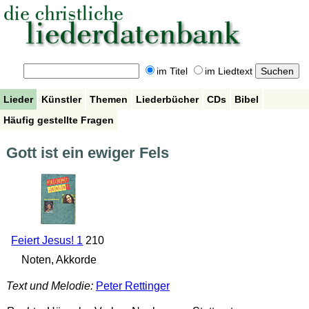
im Titel
im Liedtext
Lieder
Künstler
Themen
Liederbücher
CDs
Bibel
Häufig gestellte Fragen
Gott ist ein ewiger Fels
Feiert Jesus! 1
210
Noten, Akkorde
Text und Melodie:
Peter Rettinger