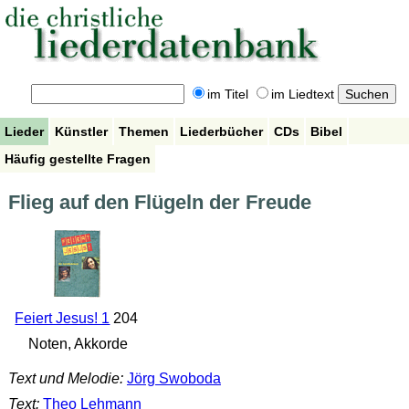
im Titel
im Liedtext
Lieder
Künstler
Themen
Liederbücher
CDs
Bibel
Häufig gestellte Fragen
Flieg auf den Flügeln der Freude
Feiert Jesus! 1
204
Noten, Akkorde
Text und Melodie:
Jörg Swoboda
Text:
Theo Lehmann