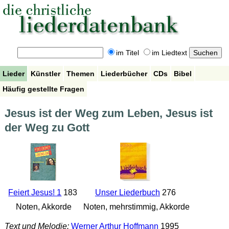
im Titel
im Liedtext
Lieder
Künstler
Themen
Liederbücher
CDs
Bibel
Häufig gestellte Fragen
Jesus ist der Weg zum Leben, Jesus ist
der Weg zu Gott
Feiert Jesus! 1
183
Unser Liederbuch
276
Noten, Akkorde
Noten, mehrstimmig, Akkorde
Text und Melodie:
Werner Arthur Hoffmann
1995