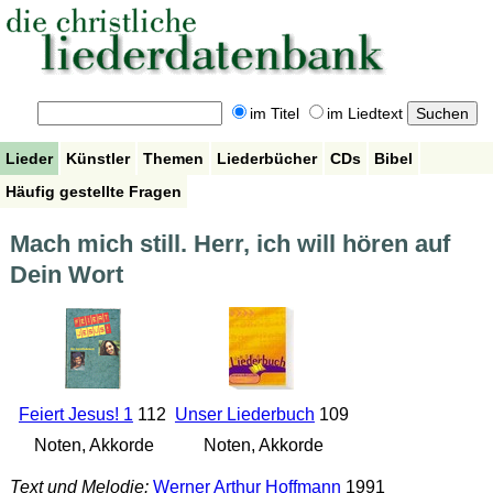
im Titel
im Liedtext
Lieder
Künstler
Themen
Liederbücher
CDs
Bibel
Häufig gestellte Fragen
Mach mich still. Herr, ich will hören auf
Dein Wort
Feiert Jesus! 1
112
Unser Liederbuch
109
Noten, Akkorde
Noten, Akkorde
Text und Melodie:
Werner Arthur Hoffmann
1991