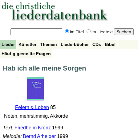
im Titel
im Liedtext
Lieder
Künstler
Themen
Liederbücher
CDs
Bibel
Häufig gestellte Fragen
Hab ich alle meine Sorgen
Feiern & Loben
85
Noten, mehrstimmig, Akkorde
Text:
Friedhelm Krenz
1999
Melodie:
Bernd Arhelger
1999