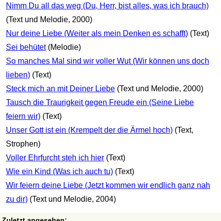
Nimm Du all das weg (Du, Herr, bist alles, was ich brauch)
(Text und Melodie, 2000)
Nur deine Liebe (Weiter als mein Denken es schafft)
(Text)
Sei behütet
(Melodie)
So manches Mal sind wir voller Wut (Wir können uns doch
lieben)
(Text)
Steck mich an mit Deiner Liebe
(Text und Melodie, 2000)
Tausch die Traurigkeit gegen Freude ein (Seine Liebe
feiern wir)
(Text)
Unser Gott ist ein (Krempelt der die Ärmel hoch)
(Text,
Strophen)
Voller Ehrfurcht steh ich hier
(Text)
Wie ein Kind (Was ich auch tu)
(Text)
Wir feiern deine Liebe (Jetzt kommen wir endlich ganz nah
zu dir)
(Text und Melodie, 2004)
Zuletzt angesehen: