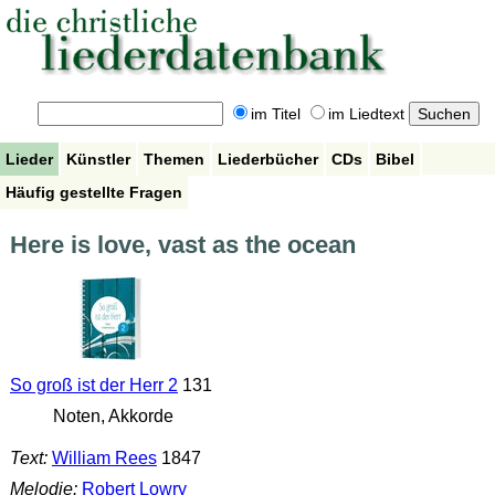
im Titel
im Liedtext
Lieder
Künstler
Themen
Liederbücher
CDs
Bibel
Häufig gestellte Fragen
Here is love, vast as the ocean
So groß ist der Herr 2
131
Noten, Akkorde
Text:
William Rees
1847
Melodie:
Robert Lowry