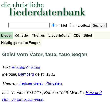
im Titel
im Liedtext
Lieder
Künstler
Themen
Liederbücher
CDs
Bibel
Häufig gestellte Fragen
Geist vom Vater, taue, taue Segen
Text:
Rosalie Amstein
Melodie:
Bamberg
geistl. 1732
Themen:
Heiliger Geist
,
Pfingsten
aus: "Freude die Fülle", Barmen 1926. Melodie:
Herz und
Herz vereint zusammen
.