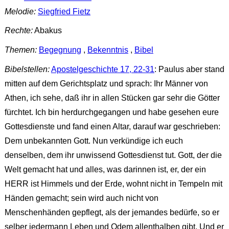
Melodie:
Siegfried Fietz
Rechte:
Abakus
Themen:
Begegnung
,
Bekenntnis
,
Bibel
Bibelstellen:
Apostelgeschichte 17, 22-31
: Paulus aber stand
mitten auf dem Gerichtsplatz und sprach: Ihr Männer von
Athen, ich sehe, daß ihr in allen Stücken gar sehr die Götter
fürchtet. Ich bin herdurchgegangen und habe gesehen eure
Gottesdienste und fand einen Altar, darauf war geschrieben:
Dem unbekannten Gott. Nun verkündige ich euch
denselben, dem ihr unwissend Gottesdienst tut. Gott, der die
Welt gemacht hat und alles, was darinnen ist, er, der ein
HERR ist Himmels und der Erde, wohnt nicht in Tempeln mit
Händen gemacht; sein wird auch nicht von
Menschenhänden gepflegt, als der jemandes bedürfe, so er
selber jedermann Leben und Odem allenthalben gibt. Und er