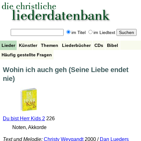
im Titel
im Liedtext
Lieder
Künstler
Themen
Liederbücher
CDs
Bibel
Häufig gestellte Fragen
Wohin ich auch geh (Seine Liebe endet
nie)
Du bist Herr Kids 2
226
Noten, Akkorde
Text und Melodie:
Christy Weygandt
2000 /
Dan Lueders