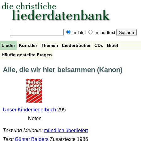
im Titel
im Liedtext
Lieder
Künstler
Themen
Liederbücher
CDs
Bibel
Häufig gestellte Fragen
Alle, die wir hier beisammen (Kanon)
Unser Kinderliederbuch
295
Noten
Text und Melodie:
mündlich überliefert
Text:
Günter Balders
Zusatztexte 1986