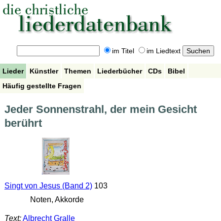
im Titel
im Liedtext
Lieder
Künstler
Themen
Liederbücher
CDs
Bibel
Häufig gestellte Fragen
Jeder Sonnenstrahl, der mein Gesicht
berührt
Singt von Jesus (Band 2)
103
Noten, Akkorde
Text:
Albrecht Gralle