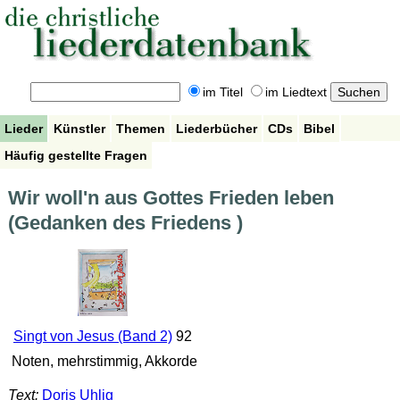
im Titel
im Liedtext
Lieder
Künstler
Themen
Liederbücher
CDs
Bibel
Häufig gestellte Fragen
Wir woll'n aus Gottes Frieden leben
(Gedanken des Friedens )
Singt von Jesus (Band 2)
92
Noten, mehrstimmig, Akkorde
Text:
Doris Uhlig