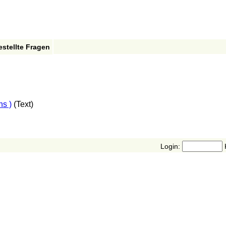
estellte Fragen
ns )
(Text)
Login: