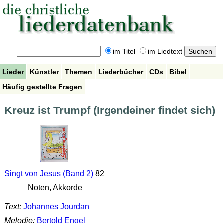
im Titel
im Liedtext
Lieder
Künstler
Themen
Liederbücher
CDs
Bibel
Häufig gestellte Fragen
Kreuz ist Trumpf (Irgendeiner findet sich)
Singt von Jesus (Band 2)
82
Noten, Akkorde
Text:
Johannes Jourdan
Melodie:
Bertold Engel