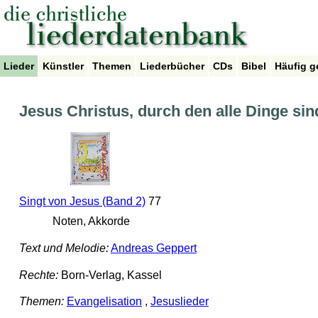
Lieder
Künstler
Themen
Liederbücher
CDs
Bibel
Häufig g
Jesus Christus, durch den alle Dinge si
Singt von Jesus (Band 2)
77
Noten, Akkorde
Text und Melodie:
Andreas Geppert
Rechte:
Born-Verlag, Kassel
Themen:
Evangelisation
,
Jesuslieder