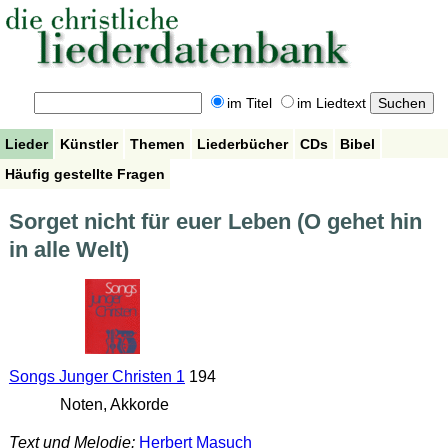
im Titel
im Liedtext
Lieder
Künstler
Themen
Liederbücher
CDs
Bibel
Häufig gestellte Fragen
Sorget nicht für euer Leben (O gehet hin
in alle Welt)
Songs Junger Christen 1
194
Noten, Akkorde
Text und Melodie:
Herbert Masuch