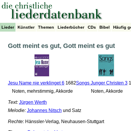
Lieder
Künstler
Themen
Liederbücher
CDs
Bibel
Häufig g
Gott meint es gut, Gott meint es gut
Jesu Name nie verklinget 6
1682
Songs Junger Christen 3
1
Noten, mehrstimmig, Akkorde
Noten, Akkorde
Text:
Jürgen Werth
Melodie:
Johannes Nitsch
und Satz
Rechte:
Hänssler-Verlag, Neuhausen-Stuttgart