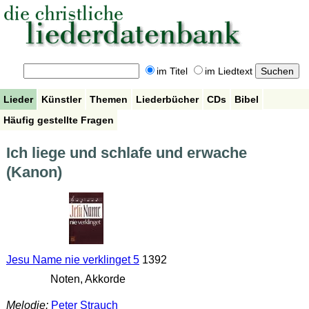
im Titel
im Liedtext
Lieder
Künstler
Themen
Liederbücher
CDs
Bibel
Häufig gestellte Fragen
Ich liege und schlafe und erwache
(Kanon)
Jesu Name nie verklinget 5
1392
Noten, Akkorde
Melodie:
Peter Strauch