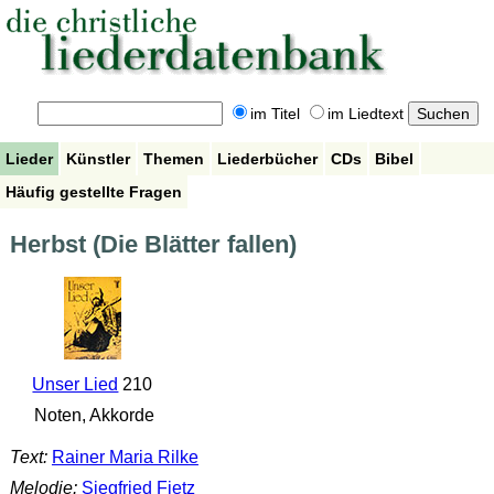
im Titel
im Liedtext
Lieder
Künstler
Themen
Liederbücher
CDs
Bibel
Häufig gestellte Fragen
Herbst (Die Blätter fallen)
Unser Lied
210
Noten, Akkorde
Text:
Rainer Maria Rilke
Melodie:
Siegfried Fietz