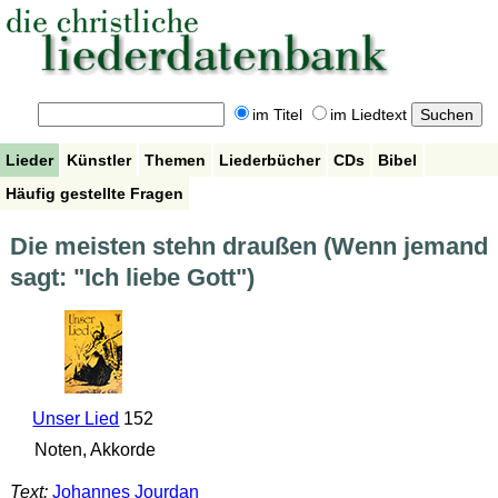
im Titel
im Liedtext
Lieder
Künstler
Themen
Liederbücher
CDs
Bibel
Häufig gestellte Fragen
Die meisten stehn draußen (Wenn jemand
sagt: "Ich liebe Gott")
Unser Lied
152
Noten, Akkorde
Text:
Johannes Jourdan