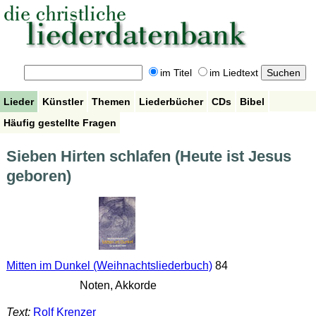
im Titel
im Liedtext
Lieder
Künstler
Themen
Liederbücher
CDs
Bibel
Häufig gestellte Fragen
Sieben Hirten schlafen (Heute ist Jesus
geboren)
Mitten im Dunkel (Weihnachtsliederbuch)
84
Noten, Akkorde
Text:
Rolf Krenzer