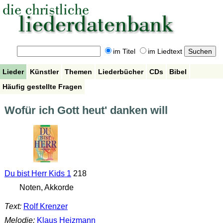
im Titel
im Liedtext
Lieder
Künstler
Themen
Liederbücher
CDs
Bibel
Häufig gestellte Fragen
Wofür ich Gott heut' danken will
Du bist Herr Kids 1
218
Noten, Akkorde
Text:
Rolf Krenzer
Melodie:
Klaus Heizmann