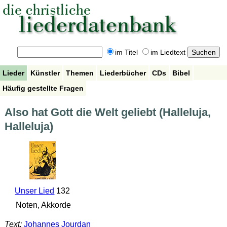
im Titel
im Liedtext
Lieder
Künstler
Themen
Liederbücher
CDs
Bibel
Häufig gestellte Fragen
Also hat Gott die Welt geliebt (Halleluja,
Halleluja)
Unser Lied
132
Noten, Akkorde
Text:
Johannes Jourdan