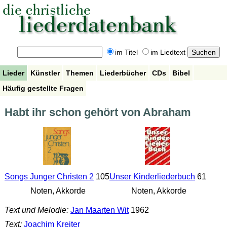
im Titel
im Liedtext
Lieder
Künstler
Themen
Liederbücher
CDs
Bibel
Häufig gestellte Fragen
Habt ihr schon gehört von Abraham
Songs Junger Christen 2
105
Unser Kinderliederbuch
61
Noten, Akkorde
Noten, Akkorde
Text und Melodie:
Jan Maarten Wit
1962
Text:
Joachim Kreiter