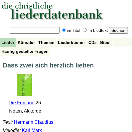
im Titel
im Liedtext
Lieder
Künstler
Themen
Liederbücher
CDs
Bibel
Häufig gestellte Fragen
Dass zwei sich herzlich lieben
Die Fontäne
26
Noten, Akkorde
Text:
Hermann Claudius
Melodie:
Karl Marx