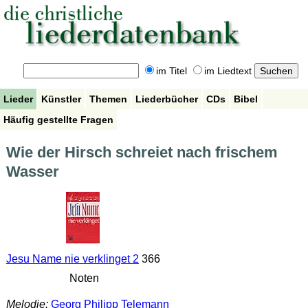
im Titel
im Liedtext
Lieder
Künstler
Themen
Liederbücher
CDs
Bibel
Häufig gestellte Fragen
Wie der Hirsch schreiet nach frischem
Wasser
Jesu Name nie verklinget 2
366
Noten
Melodie:
Georg Philipp Telemann