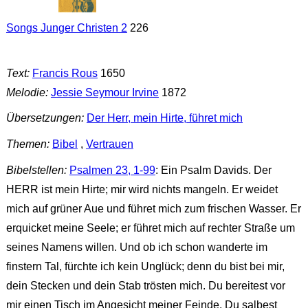
Songs Junger Christen 2
226
Text:
Francis Rous
1650
Melodie:
Jessie Seymour Irvine
1872
Übersetzungen:
Der Herr, mein Hirte, führet mich
Themen:
Bibel
,
Vertrauen
Bibelstellen:
Psalmen 23, 1-99
: Ein Psalm Davids. Der
HERR ist mein Hirte; mir wird nichts mangeln. Er weidet
mich auf grüner Aue und führet mich zum frischen Wasser. Er
erquicket meine Seele; er führet mich auf rechter Straße um
seines Namens willen. Und ob ich schon wanderte im
finstern Tal, fürchte ich kein Unglück; denn du bist bei mir,
dein Stecken und dein Stab trösten mich. Du bereitest vor
mir einen Tisch im Angesicht meiner Feinde. Du salbest