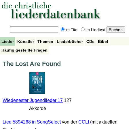
im Titel
im Liedtext
Lieder
Künstler
Themen
Liederbücher
CDs
Bibel
Häufig gestellte Fragen
The Lost Are Found
Wiedenester Jugendlieder 17
127
Akkorde
Lied 5894268 in SongSelect
von der
CCLI
(mit aktuellen