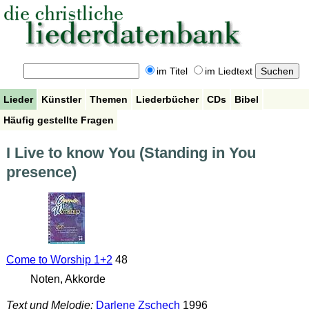
im Titel
im Liedtext
Lieder
Künstler
Themen
Liederbücher
CDs
Bibel
Häufig gestellte Fragen
I Live to know You (Standing in You
presence)
Come to Worship 1+2
48
Noten, Akkorde
Text und Melodie:
Darlene Zschech
1996