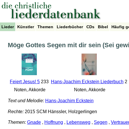
Lieder
Künstler
Themen
Liederbücher
CDs
Bibel
Häufig g
Möge Gottes Segen mit dir sein (Sei gewis
Feiert Jesus! 5
233
Hans-Joachim Eckstein Liederbuch
2
Noten, Akkorde
Noten, Akkorde
Text und Melodie:
Hans-Joachim Eckstein
Rechte:
2015 SCM Hänssler, Holzgerlingen
Themen:
Gnade
,
Hoffnung
,
Lebensweg
,
Segen
,
Vertraue