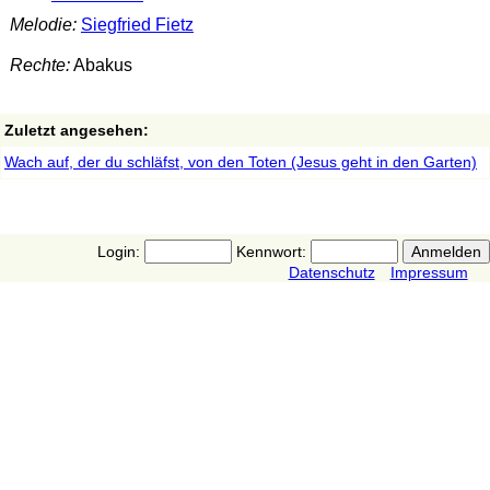
Melodie:
Siegfried Fietz
Rechte:
Abakus
Zuletzt angesehen:
Wach auf, der du schläfst, von den Toten (Jesus geht in den Garten)
Login:
Kennwort:
Datenschutz
Impressum