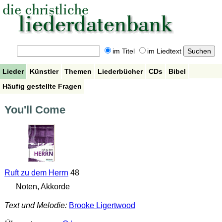
im Titel
im Liedtext
Lieder
Künstler
Themen
Liederbücher
CDs
Bibel
Häufig gestellte Fragen
You'll Come
Ruft zu dem Herrn
48
Noten, Akkorde
Text und Melodie:
Brooke Ligertwood