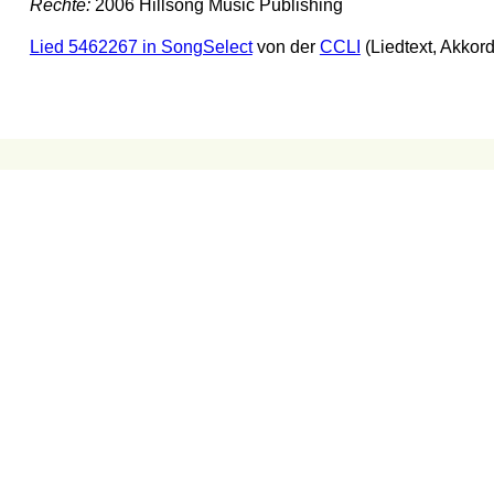
Rechte:
2006 Hillsong Music Publishing
Lied 5462267 in SongSelect
von der
CCLI
(Liedtext, Akkor