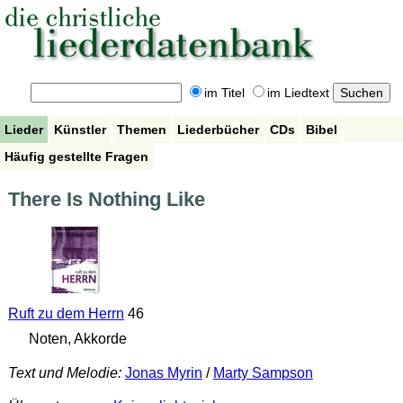
im Titel
im Liedtext
Lieder
Künstler
Themen
Liederbücher
CDs
Bibel
Häufig gestellte Fragen
There Is Nothing Like
Ruft zu dem Herrn
46
Noten, Akkorde
Text und Melodie:
Jonas Myrin
/
Marty Sampson