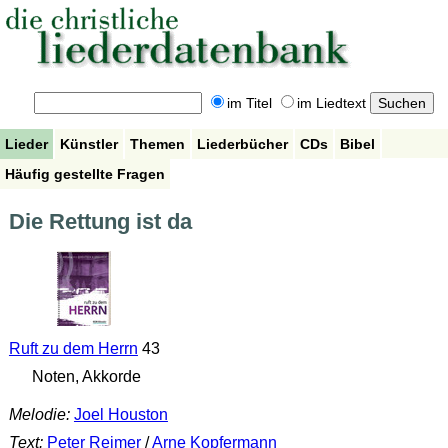
im Titel
im Liedtext
Lieder
Künstler
Themen
Liederbücher
CDs
Bibel
Häufig gestellte Fragen
Die Rettung ist da
Ruft zu dem Herrn
43
Noten, Akkorde
Melodie:
Joel Houston
Text:
Peter Reimer
/
Arne Kopfermann