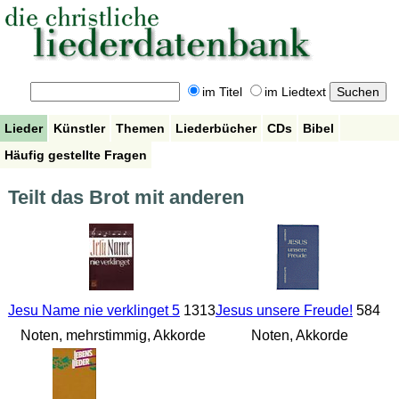
im Titel
im Liedtext
Lieder
Künstler
Themen
Liederbücher
CDs
Bibel
Häufig gestellte Fragen
Teilt das Brot mit anderen
Jesu Name nie verklinget 5
1313
Jesus unsere Freude!
584
Noten, mehrstimmig, Akkorde
Noten, Akkorde