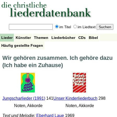
im Titel
im Liedtext
Lieder
Künstler
Themen
Liederbücher
CDs
Bibel
Häufig gestellte Fragen
Wir gehören zusammen. Ich gehöre dazu
(Ich habe ein Zuhause)
Jungscharlieder (1991)
141
Unser Kinderliederbuch
298
Noten, Akkorde
Noten, Akkorde
Text und Melodie:
Eberhard Laue
1969