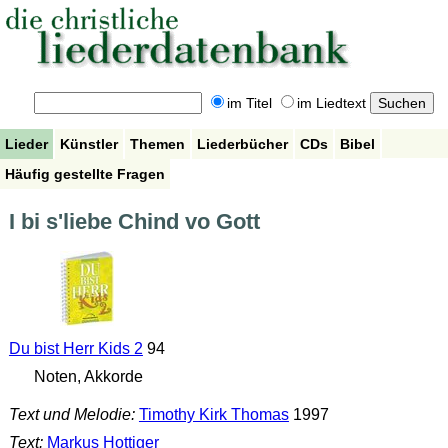
im Titel
im Liedtext
Lieder
Künstler
Themen
Liederbücher
CDs
Bibel
Häufig gestellte Fragen
I bi s'liebe Chind vo Gott
Du bist Herr Kids 2
94
Noten, Akkorde
Text und Melodie:
Timothy Kirk Thomas
1997
Text:
Markus Hottiger