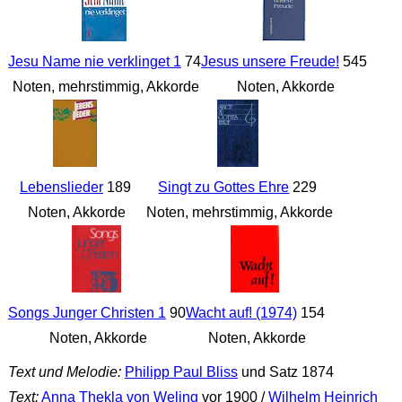
Jesu Name nie verklinget 1
74
Jesus unsere Freude!
545
Noten, mehrstimmig, Akkorde
Noten, Akkorde
Lebenslieder
189
Singt zu Gottes Ehre
229
Noten, Akkorde
Noten, mehrstimmig, Akkorde
Songs Junger Christen 1
90
Wacht auf! (1974)
154
Noten, Akkorde
Noten, Akkorde
Text und Melodie:
Philipp Paul Bliss
und Satz 1874
Text:
Anna Thekla von Weling
vor 1900 /
Wilhelm Heinrich