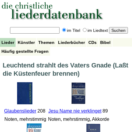
im Titel
im Liedtext
Lieder
Künstler
Themen
Liederbücher
CDs
Bibel
Häufig gestellte Fragen
Leuchtend strahlt des Vaters Gnade (Laßt
die Küstenfeuer brennen)
Glaubenslieder
208
Jesu Name nie verklinget
89
Noten, mehrstimmig
Noten, mehrstimmig, Akkorde