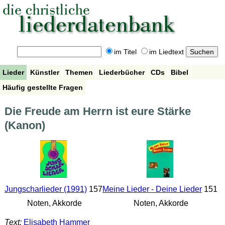
im Titel
im Liedtext
Lieder
Künstler
Themen
Liederbücher
CDs
Bibel
Häufig gestellte Fragen
Die Freude am Herrn ist eure Stärke
(Kanon)
Jungscharlieder (1991)
157
Meine Lieder - Deine Lieder
151
Noten, Akkorde
Noten, Akkorde
Text:
Elisabeth Hammer