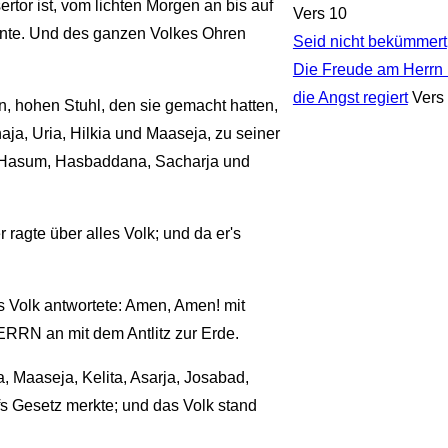
rtor ist, vom lichten Morgen an bis auf
Vers 10
nnte. Und des ganzen Volkes Ohren
Seid nicht bekümmert
Die Freude am Herrn i
die Angst regiert
Vers
n, hohen Stuhl, den sie gemacht hatten,
ja, Uria, Hilkia und Maaseja, zu seiner
a, Hasum, Hasbaddana, Sacharja und
ragte über alles Volk; und da er's
 Volk antwortete: Amen, Amen! mit
RRN an mit dem Antlitz zur Erde.
, Maaseja, Kelita, Asarja, Josabad,
s Gesetz merkte; und das Volk stand