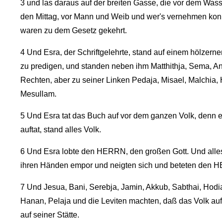
3
und las daraus auf der breiten Gasse, die vor dem Wasse
den Mittag, vor Mann und Weib und wer's vernehmen ko
waren zu dem Gesetz gekehrt.
4
Und Esra, der Schriftgelehrte, stand auf einem hölzerne
zu predigen, und standen neben ihm Matthithja, Sema, Ana
Rechten, aber zu seiner Linken Pedaja, Misael, Malchi
Mesullam.
5
Und Esra tat das Buch auf vor dem ganzen Volk, denn er 
auftat, stand alles Volk.
6
Und Esra lobte den HERRN, den großen Gott. Und alles
ihren Händen empor und neigten sich und beteten den HE
7
Und Jesua, Bani, Serebja, Jamin, Akkub, Sabthai, Hodia
Hanan, Pelaja und die Leviten machten, daß das Volk auf
auf seiner Stätte.