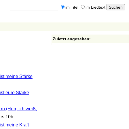
im Titel
im Liedtext
Zuletzt angesehen:
ist meine Stärke
st eure Stärke
rn (Herr, ich weiß,
rs 10b
st meine Kraft