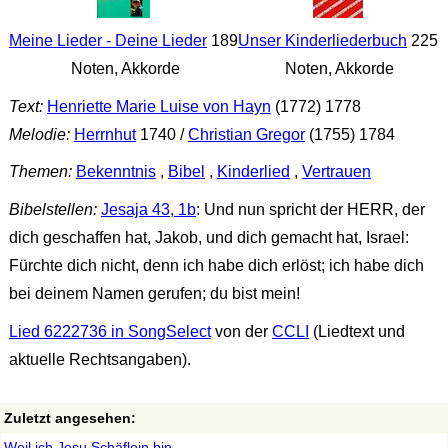
Meine Lieder - Deine Lieder
189
Unser Kinderliederbuch
225
Noten, Akkorde
Noten, Akkorde
Text:
Henriette Marie Luise von Hayn
(1772) 1778
Melodie:
Herrnhut
1740 /
Christian Gregor
(1755) 1784
Themen:
Bekenntnis
,
Bibel
,
Kinderlied
,
Vertrauen
Bibelstellen:
Jesaja 43, 1b
: Und nun spricht der HERR, der
dich geschaffen hat, Jakob, und dich gemacht hat, Israel:
Fürchte dich nicht, denn ich habe dich erlöst; ich habe dich
bei deinem Namen gerufen; du bist mein!
Lied 6222736 in SongSelect
von der
CCLI
(Liedtext und
aktuelle Rechtsangaben).
Zuletzt angesehen:
Weil ich Jesu Schäflein bin