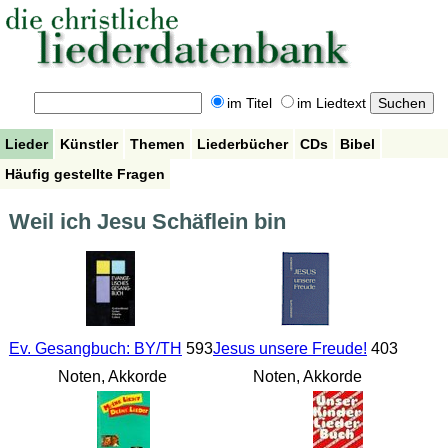
im Titel
im Liedtext
Lieder
Künstler
Themen
Liederbücher
CDs
Bibel
Häufig gestellte Fragen
Weil ich Jesu Schäflein bin
Ev. Gesangbuch: BY/TH
593
Jesus unsere Freude!
403
Noten, Akkorde
Noten, Akkorde